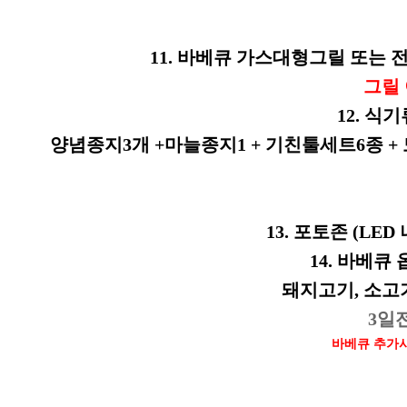
11. 바베큐 가스대형그릴 또는 전기
그릴
12. 식
양념종지3개 +마늘종지1 + 기친툴세트6종 + 도
13. 포토존 (L
14. 바베큐
돼지고기, 소고기, 
3일
바베큐 추가시