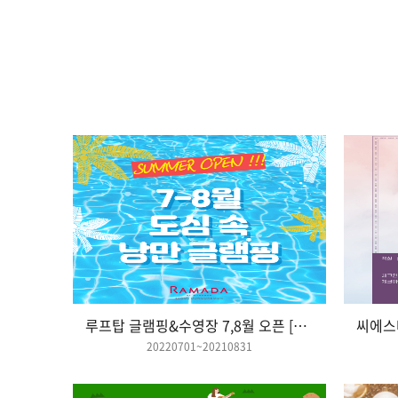
루프탑 글램핑&수영장 7,8월 오픈 [7월 오전 글램핑 & 7월 특정날짜 올데이 이벤트]
20220701~20210831