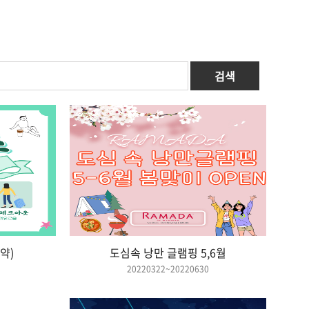
검색
약)
도심속 낭만 글램핑 5,6월
20220322~20220630