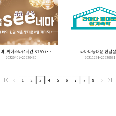
봄 씨네마, 씨에스타(4시간 STAY) 패키지 판매
라마다동대문 한달
20220401~20220430
20211224~20220531
1
2
3
4
5
6
7
8
9