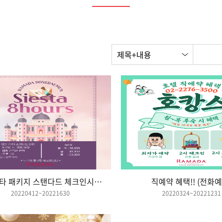
제목+내용
씨에스타 패키지 스탠다드 체크인시 배정 8시간 판매
직예약 혜택!! (전화예
20220412~20221630
20220324~20221231