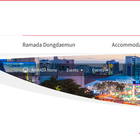
Ramada Dongdaemun
Accommoda
RAMADA home
Events
Events